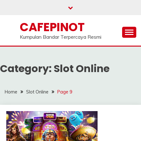
Skip
to
content
CAFEPINOT
Kumpulan Bandar Terpercaya Resmi
Category:
Slot Online
Home
Slot Online
Page 9