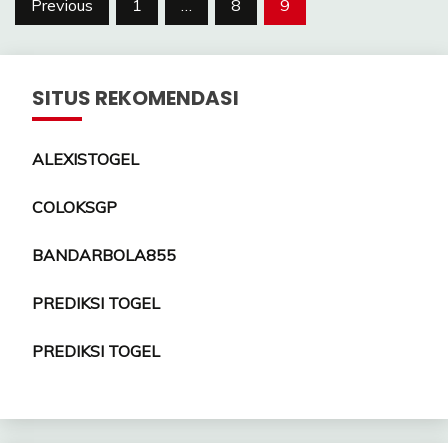
Posts
Previous
1
…
8
9
pagination
SITUS REKOMENDASI
ALEXISTOGEL
COLOKSGP
BANDARBOLA855
PREDIKSI TOGEL
PREDIKSI TOGEL