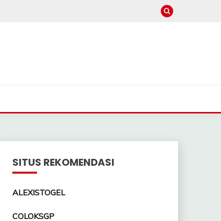
SITUS REKOMENDASI
ALEXISTOGEL
COLOKSGP