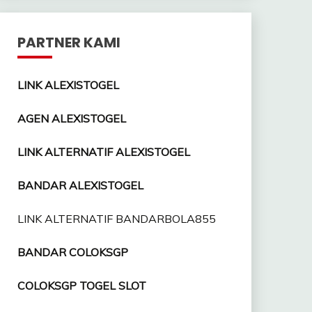
PARTNER KAMI
LINK ALEXISTOGEL
AGEN ALEXISTOGEL
LINK ALTERNATIF ALEXISTOGEL
BANDAR ALEXISTOGEL
LINK ALTERNATIF BANDARBOLA855
BANDAR COLOKSGP
COLOKSGP TOGEL SLOT