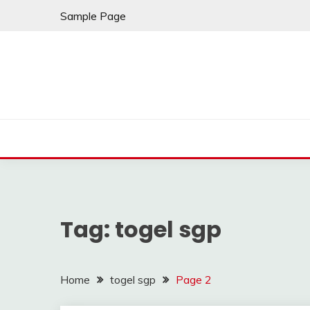
Skip
Sample Page
to
content
Tag:
togel sgp
Home
togel sgp
Page 2