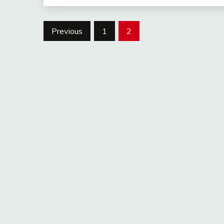
Posts
Previous
1
2
pagination