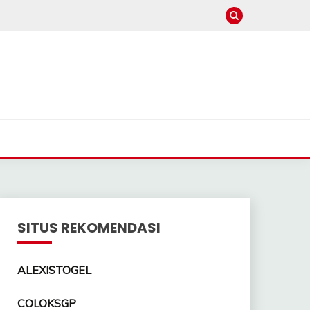
SITUS REKOMENDASI
ALEXISTOGEL
COLOKSGP