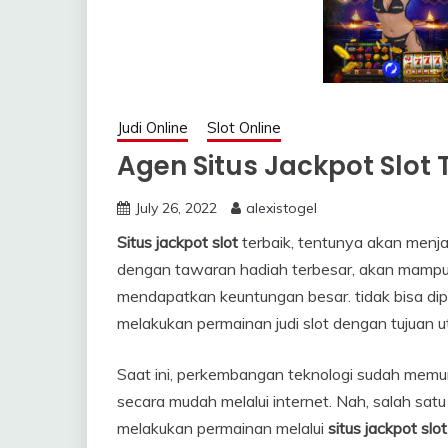
Judi Online
Slot Online
Agen Situs Jackpot Slot 
July 26, 2022
alexistogel
Situs jackpot slot
terbaik, tentunya akan menjad
dengan tawaran hadiah terbesar, akan mamp
mendapatkan keuntungan besar. tidak bisa d
melakukan permainan judi slot dengan tujuan
Saat ini, perkembangan teknologi sudah mem
secara mudah melalui internet. Nah, salah sat
melakukan permainan melalui
situs jackpot slot