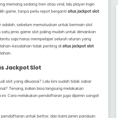
g memang sedang tren atau viral, lalu player ingin
ih game, tanpa perlu repot berganti
situs jackpot slot
.
yer adalah, sebelum memutuskan untuk bermain slot
 satu jenis game slot paling mudah untuk dimainkan
tentu saja harus mempelajari seluruh aturan yang
alahan-kesalahan tidak penting di
situs jackpot slot
lahan.
us Jackpot Slot
di slot yang dikuasai? Lalu kini sudah tidak sabar
onal? Tenang, kalian bisa langsung melakukan
 ini. Cara melakukan pendaftaran juga dijamin sangat
uan pendaftaran untuk bettor, dan kami jamin panduan