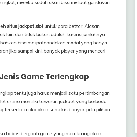
singkat, mereka sudah akan bisa melipat gandakan
oleh
situs jackpot slot
untuk para bettor. Alasan
ak lain dan tidak bukan adalah karena jumlahnya
an bahkan bisa melipatgandakan modal yang hanya
heran jika sampai kini, banyak player yang mencari
 Jenis Game Terlengkap
ngkap tentu juga harus menjadi satu pertimbangan
 slot online memiliki tawaran jackpot yang berbeda-
ng tersedia, maka akan semakin banyak pula pilihan
bisa bebas berganti game yang mereka inginkan.