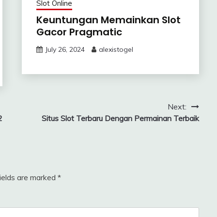
Slot Online
Keuntungan Memainkan Slot
Gacor Pragmatic
July 26, 2024
alexistogel
Next:
2
Situs Slot Terbaru Dengan Permainan Terbaik
fields are marked
*