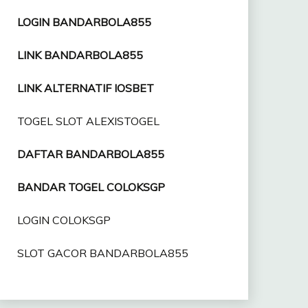
LOGIN BANDARBOLA855
LINK BANDARBOLA855
LINK ALTERNATIF IOSBET
TOGEL SLOT ALEXISTOGEL
DAFTAR BANDARBOLA855
BANDAR TOGEL COLOKSGP
LOGIN COLOKSGP
SLOT GACOR BANDARBOLA855