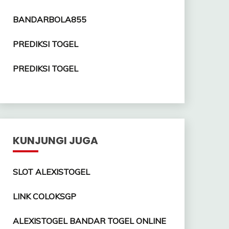
BANDARBOLA855
PREDIKSI TOGEL
PREDIKSI TOGEL
KUNJUNGI JUGA
SLOT ALEXISTOGEL
LINK COLOKSGP
ALEXISTOGEL BANDAR TOGEL ONLINE