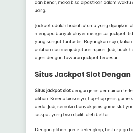
dan benar, maka bisa dipastikan dalam waktu 
uang.
Jackpot adalah hadiah utama yang dijanjikan 
mengapa banyak player mengincar jackpot, tid
yang sangat fantastis. Bayangkan saja, kali
puluhan ribu menjadi jutaan rupiah. Jadi, tidak 
agen dengan tawaran jackpot terbesar.
Situs Jackpot Slot Dengan
Situs jackpot slot
dengan jenis permainan terle
pilihan. Karena biasanya, tiap-tiap jenis game
beda. Jadi, semakin banyak jenis game slot ya
jackpot yang bisa dipilih oleh bettor.
Dengan pilihan game terlengkap, bettor juga 