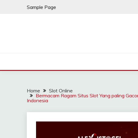
Skip
Sample Page
to
content
Home
Slot Online
Bermacam Ragam Situs Slot Yang paling Gacor
Indonesia