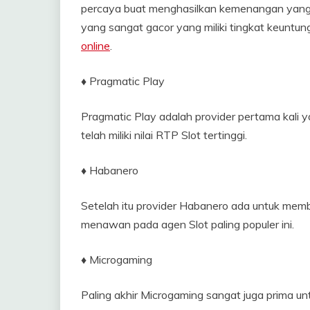
percaya buat menghasilkan kemenangan yang te
yang sangat gacor yang miliki tingkat keuntu
online
.
♦ Pragmatic Play
Pragmatic Play adalah provider pertama kali 
telah miliki nilai RTP Slot tertinggi.
♦ Habanero
Setelah itu provider Habanero ada untuk mem
menawan pada agen Slot paling populer ini.
♦ Microgaming
Paling akhir Microgaming sangat juga prima u