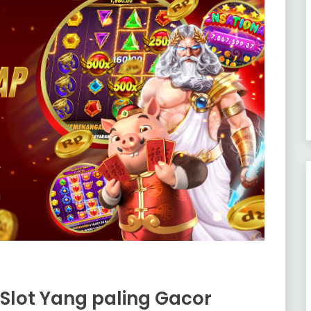
lot Yang paling Gacor