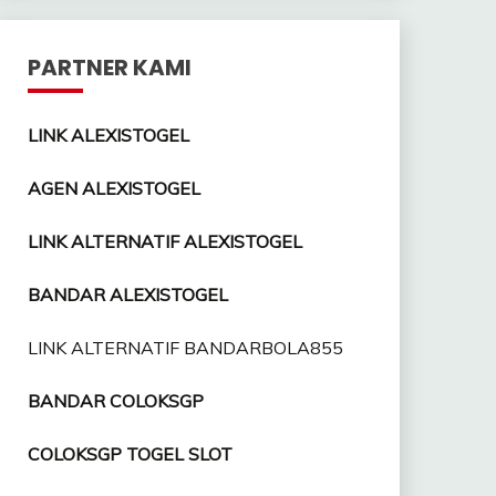
PARTNER KAMI
LINK ALEXISTOGEL
AGEN ALEXISTOGEL
LINK ALTERNATIF ALEXISTOGEL
BANDAR ALEXISTOGEL
LINK ALTERNATIF BANDARBOLA855
BANDAR COLOKSGP
COLOKSGP TOGEL SLOT