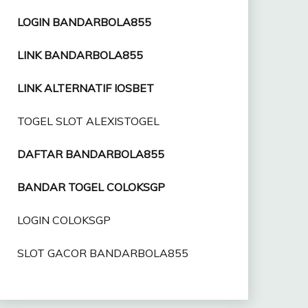
LOGIN BANDARBOLA855
LINK BANDARBOLA855
LINK ALTERNATIF IOSBET
TOGEL SLOT ALEXISTOGEL
DAFTAR BANDARBOLA855
BANDAR TOGEL COLOKSGP
LOGIN COLOKSGP
SLOT GACOR BANDARBOLA855