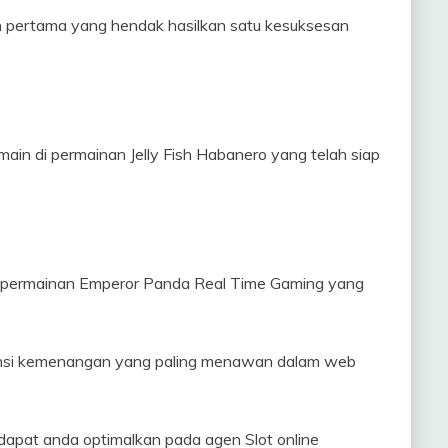
n pertama yang hendak hasilkan satu kesuksesan
in di permainan Jelly Fish Habanero yang telah siap
m permainan Emperor Panda Real Time Gaming yang
tensi kemenangan yang paling menawan dalam web
dapat anda optimalkan pada agen Slot online