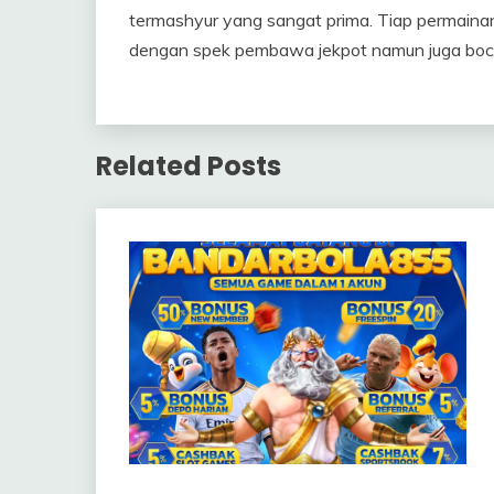
termashyur yang sangat prima. Tiap permainan
dengan spek pembawa jekpot namun juga bocor
Related Posts