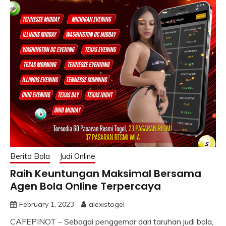
Berita Bola
Judi Online
Raih Keuntungan Maksimal Bersama
Agen Bola Online Terpercaya
February 1, 2023
alexistogel
CAFEPINOT – Sebagai penggemar dari taruhan judi bola,