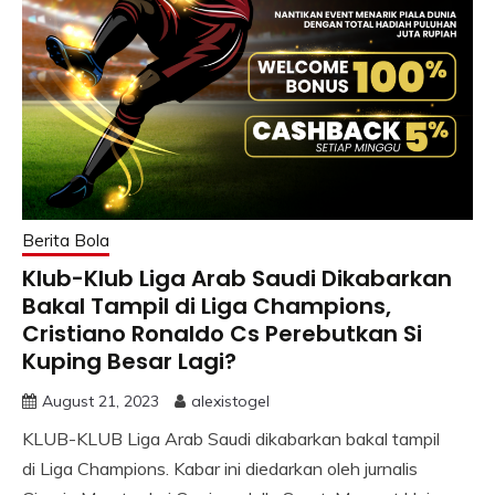
Berita Bola
Klub-Klub Liga Arab Saudi Dikabarkan
Bakal Tampil di Liga Champions,
Cristiano Ronaldo Cs Perebutkan Si
Kuping Besar Lagi?
August 21, 2023
alexistogel
KLUB-KLUB Liga Arab Saudi dikabarkan bakal tampil
di Liga Champions. Kabar ini diedarkan oleh jurnalis