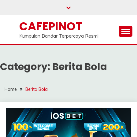
Skip
to
content
CAFEPINOT
Kumpulan Bandar Terpercaya Resmi
Category:
Berita Bola
Home
Berita Bola