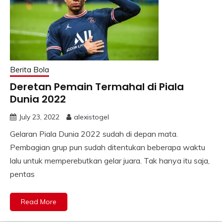
Berita Bola
Deretan Pemain Termahal di Piala
Dunia 2022
July 23, 2022
alexistogel
Gelaran Piala Dunia 2022 sudah di depan mata.
Pembagian grup pun sudah ditentukan beberapa waktu
lalu untuk memperebutkan gelar juara. Tak hanya itu saja,
pentas
Read More