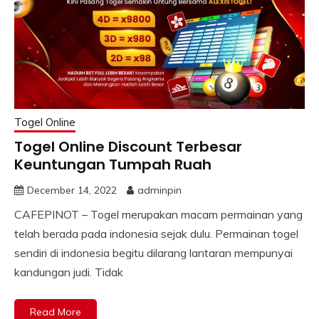
Togel Online
Togel Online Discount Terbesar
Keuntungan Tumpah Ruah
December 14, 2022
adminpin
CAFEPINOT – Togel merupakan macam permainan yang
telah berada pada indonesia sejak dulu. Permainan togel
sendiri di indonesia begitu dilarang lantaran mempunyai
kandungan judi. Tidak
Read More