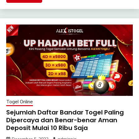
Togel Online
Sejumlah Daftar Bandar Togel Paling
Dipercaya dan Benar-benar Aman
Deposit Mulai 10 Ribu Saja
December 5, 2022
adminpin