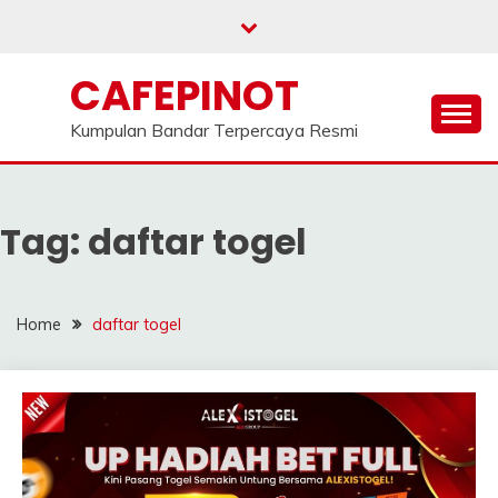
Skip
to
content
CAFEPINOT
Kumpulan Bandar Terpercaya Resmi
Tag:
daftar togel
Home
daftar togel