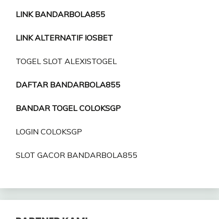
LINK BANDARBOLA855
LINK ALTERNATIF IOSBET
TOGEL SLOT ALEXISTOGEL
DAFTAR BANDARBOLA855
BANDAR TOGEL COLOKSGP
LOGIN COLOKSGP
SLOT GACOR BANDARBOLA855