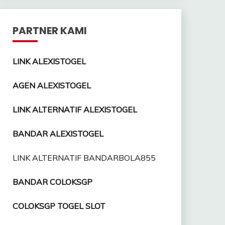
PARTNER KAMI
LINK ALEXISTOGEL
AGEN ALEXISTOGEL
LINK ALTERNATIF ALEXISTOGEL
BANDAR ALEXISTOGEL
LINK ALTERNATIF BANDARBOLA855
BANDAR COLOKSGP
COLOKSGP TOGEL SLOT