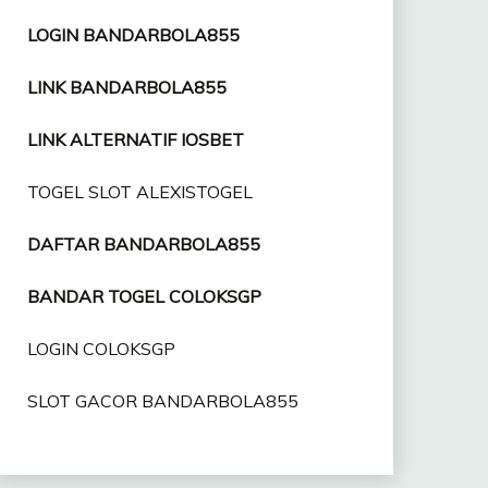
LOGIN BANDARBOLA855
LINK BANDARBOLA855
LINK ALTERNATIF IOSBET
TOGEL SLOT ALEXISTOGEL
DAFTAR BANDARBOLA855
BANDAR TOGEL COLOKSGP
LOGIN COLOKSGP
SLOT GACOR BANDARBOLA855