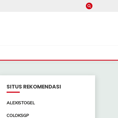
SITUS REKOMENDASI
ALEXISTOGEL
COLOKSGP