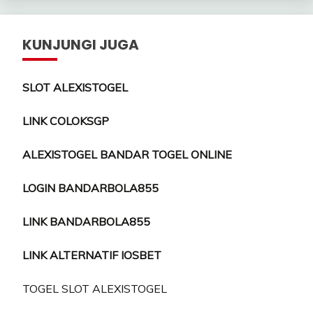
KUNJUNGI JUGA
SLOT ALEXISTOGEL
LINK COLOKSGP
ALEXISTOGEL BANDAR TOGEL ONLINE
LOGIN BANDARBOLA855
LINK BANDARBOLA855
LINK ALTERNATIF IOSBET
TOGEL SLOT ALEXISTOGEL