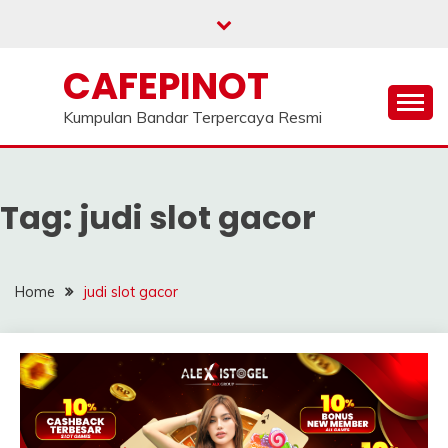
Skip
to
content
CAFEPINOT
Kumpulan Bandar Terpercaya Resmi
Tag:
judi slot gacor
Home
judi slot gacor