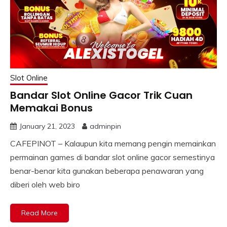
Slot Online
Bandar Slot Online Gacor Trik Cuan
Memakai Bonus
January 21, 2023
adminpin
CAFEPINOT – Kalaupun kita memang pengin memainkan
permainan games di bandar slot online gacor semestinya
benar-benar kita gunakan beberapa penawaran yang
diberi oleh web biro
Read More