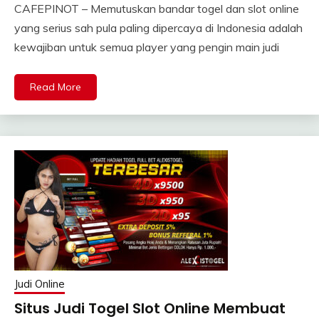
CAFEPINOT – Memutuskan bandar togel dan slot online
yang serius sah pula paling dipercaya di Indonesia adalah
kewajiban untuk semua player yang pengin main judi
Read More
Judi Online
Situs Judi Togel Slot Online Membuat