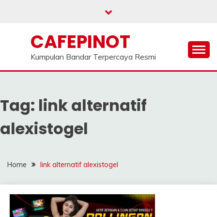
Skip
to
content
CAFEPINOT
Kumpulan Bandar Terpercaya Resmi
Tag:
link alternatif
alexistogel
Home
link alternatif alexistogel