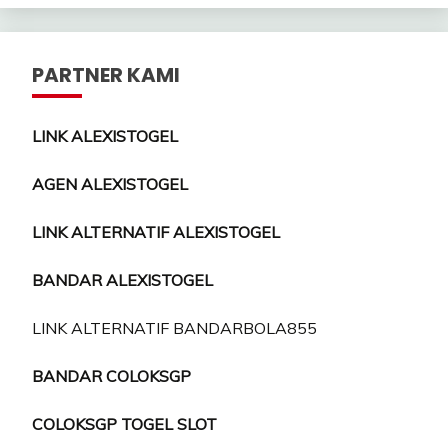
PARTNER KAMI
LINK ALEXISTOGEL
AGEN ALEXISTOGEL
LINK ALTERNATIF ALEXISTOGEL
BANDAR ALEXISTOGEL
LINK ALTERNATIF BANDARBOLA855
BANDAR COLOKSGP
COLOKSGP TOGEL SLOT