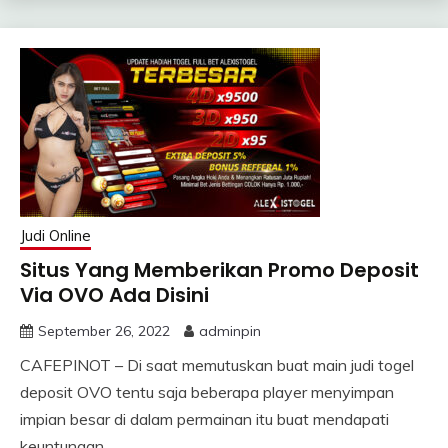
Judi Online
Situs Yang Memberikan Promo Deposit
Via OVO Ada Disini
September 26, 2022
adminpin
CAFEPINOT – Di saat memutuskan buat main judi togel
deposit OVO tentu saja beberapa player menyimpan
impian besar di dalam permainan itu buat mendapati
keuntungan