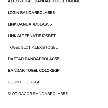
ALEXISTOGEL BANDAR TOGEL ONLINE
LOGIN BANDARBOLA855
LINK BANDARBOLA855
LINK ALTERNATIF IOSBET
TOGEL SLOT ALEXISTOGEL
DAFTAR BANDARBOLA855
BANDAR TOGEL COLOKSGP
LOGIN COLOKSGP
SLOT GACOR BANDARBOLA855