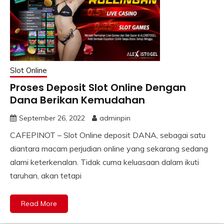
Slot Online
Proses Deposit Slot Online Dengan
Dana Berikan Kemudahan
September 26, 2022
adminpin
CAFEPINOT – Slot Online deposit DANA, sebagai satu
diantara macam perjudian online yang sekarang sedang
alami keterkenalan. Tidak cuma keluasaan dalam ikuti
taruhan, akan tetapi
Read More