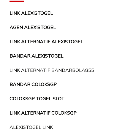
LINK ALEXISTOGEL
AGEN ALEXISTOGEL
LINK ALTERNATIF ALEXISTOGEL
BANDAR ALEXISTOGEL
LINK ALTERNATIF BANDARBOLA855
BANDAR COLOKSGP
COLOKSGP TOGEL SLOT
LINK ALTERNATIF COLOKSGP
ALEXISTOGEL LINK