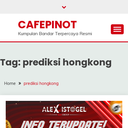
Skip
to
content
CAFEPINOT
Kumpulan Bandar Terpercaya Resmi
Tag:
prediksi hongkong
Home
prediksi hongkong