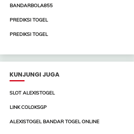
BANDARBOLA855
PREDIKSI TOGEL
PREDIKSI TOGEL
KUNJUNGI JUGA
SLOT ALEXISTOGEL
LINK COLOKSGP
ALEXISTOGEL BANDAR TOGEL ONLINE