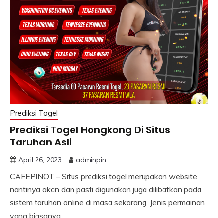
Prediksi Togel
Prediksi Togel Hongkong Di Situs
Taruhan Asli
April 26, 2023
adminpin
CAFEPINOT – Situs prediksi togel merupakan website,
nantinya akan dan pasti digunakan juga dilibatkan pada
sistem taruhan online di masa sekarang. Jenis permainan
yang biasanya