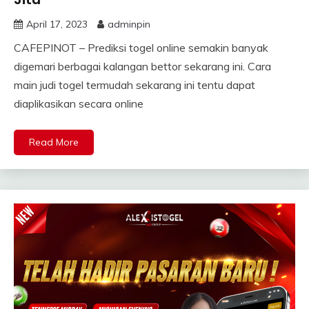
April 17, 2023
adminpin
CAFEPINOT – Prediksi togel online semakin banyak
digemari berbagai kalangan bettor sekarang ini. Cara
main judi togel termudah sekarang ini tentu dapat
diaplikasikan secara online
Read More