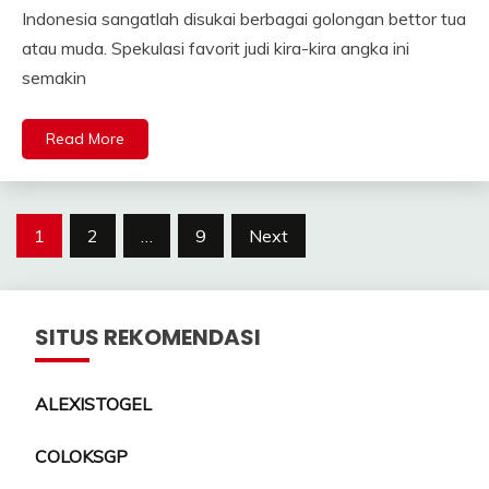
Indonesia sangatlah disukai berbagai golongan bettor tua
atau muda. Spekulasi favorit judi kira-kira angka ini
semakin
Read More
Posts
1
2
…
9
Next
pagination
SITUS REKOMENDASI
ALEXISTOGEL
COLOKSGP