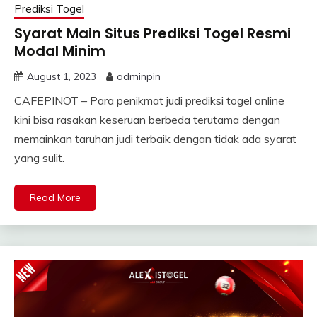
Prediksi Togel
Syarat Main Situs Prediksi Togel Resmi
Modal Minim
August 1, 2023
adminpin
CAFEPINOT – Para penikmat judi prediksi togel online
kini bisa rasakan keseruan berbeda terutama dengan
memainkan taruhan judi terbaik dengan tidak ada syarat
yang sulit.
Read More