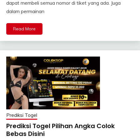
dapat membeli semua nomor di tiket yang ada. Juga
dalam permainan
Read More
Prediksi Togel
Prediksi Togel Pilihan Angka Colok
Bebas Disini