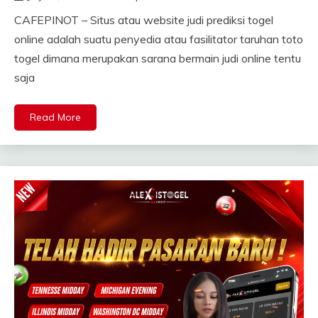
CAFEPINOT – Situs atau website judi prediksi togel
online adalah suatu penyedia atau fasilitator taruhan toto
togel dimana merupakan sarana bermain judi online tentu
saja
Read More