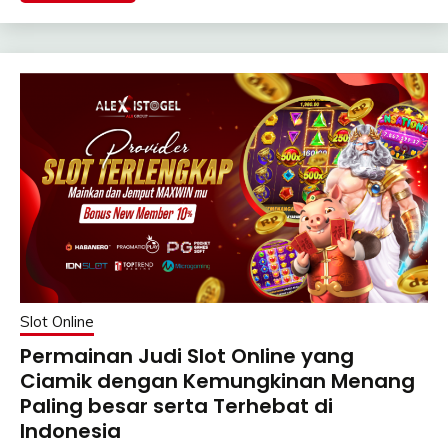
Slot Online
Permainan Judi Slot Online yang
Ciamik dengan Kemungkinan Menang
Paling besar serta Terhebat di
Indonesia