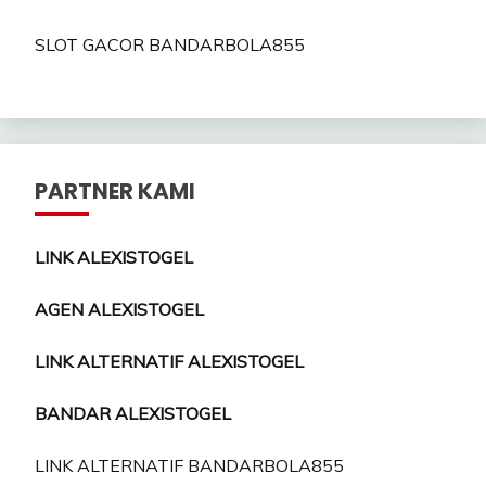
SLOT GACOR BANDARBOLA855
PARTNER KAMI
LINK ALEXISTOGEL
AGEN ALEXISTOGEL
LINK ALTERNATIF ALEXISTOGEL
BANDAR ALEXISTOGEL
LINK ALTERNATIF BANDARBOLA855