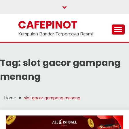
Skip
to
content
CAFEPINOT
Kumpulan Bandar Terpercaya Resmi
Tag:
slot gacor gampang
menang
Home
slot gacor gampang menang