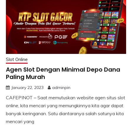
Slot Online
Agen Slot Dengan Minimal Depo Dana
Paling Murah
January 22, 2023
adminpin
CAFEPINOT – Saat memutuskan website agen situs slot
online, kita mencari yang memungkinnya kita agar dapat
banyak keringanan. Satu diantaranya salah satunya kita
mencari yang