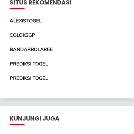
SITUS REKOMENDASI
ALEXISTOGEL
COLOKSGP
BANDARBOLA855
PREDIKSI TOGEL
PREDIKSI TOGEL
KUNJUNGI JUGA