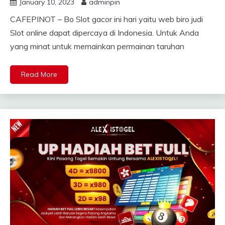
January 10, 2023
adminpin
CAFEPINOT – Bo Slot gacor ini hari yaitu web biro judi
Slot online dapat dipercaya di Indonesia. Untuk Anda
yang minat untuk memainkan permainan taruhan
Read More