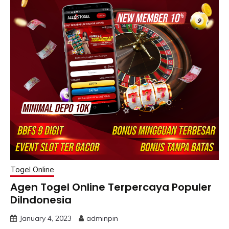
Togel Online
Agen Togel Online Terpercaya Populer
DiIndonesia
January 4, 2023
adminpin