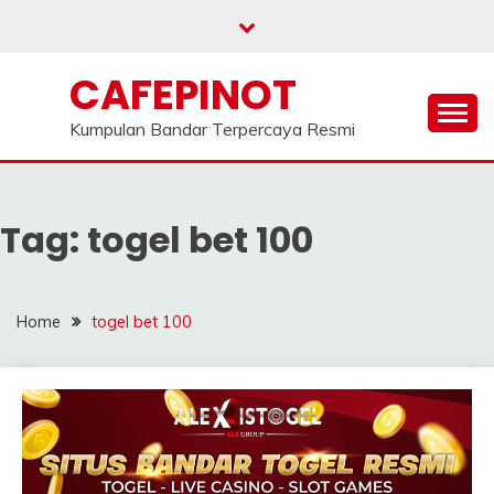
Skip
to
content
CAFEPINOT
Kumpulan Bandar Terpercaya Resmi
Tag:
togel bet 100
Home
togel bet 100