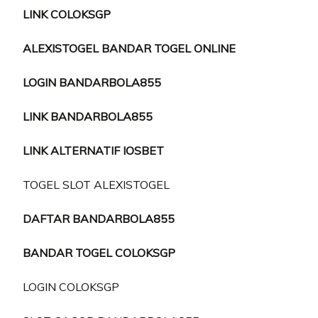
LINK COLOKSGP
ALEXISTOGEL BANDAR TOGEL ONLINE
LOGIN BANDARBOLA855
LINK BANDARBOLA855
LINK ALTERNATIF IOSBET
TOGEL SLOT ALEXISTOGEL
DAFTAR BANDARBOLA855
BANDAR TOGEL COLOKSGP
LOGIN COLOKSGP