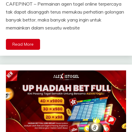
CAFEPINOT – Permainan agen togel online terpercaya
tak dapat disanggah terus memukau perhatian golongan
banyak bettor, maka banyak yang ingin untuk
memainkan dalam sesuatu website
Read More