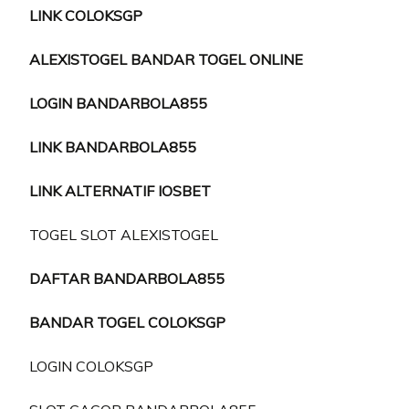
LINK COLOKSGP
ALEXISTOGEL BANDAR TOGEL ONLINE
LOGIN BANDARBOLA855
LINK BANDARBOLA855
LINK ALTERNATIF IOSBET
TOGEL SLOT ALEXISTOGEL
DAFTAR BANDARBOLA855
BANDAR TOGEL COLOKSGP
LOGIN COLOKSGP