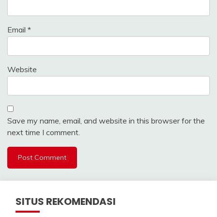
Email
*
Website
Save my name, email, and website in this browser for the
next time I comment.
SITUS REKOMENDASI