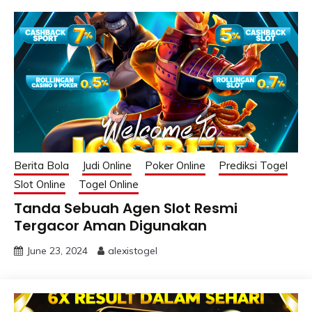
Berita Bola
Judi Online
Poker Online
Prediksi Togel
Slot Online
Togel Online
Tanda Sebuah Agen Slot Resmi
Tergacor Aman Digunakan
June 23, 2024
alexistogel