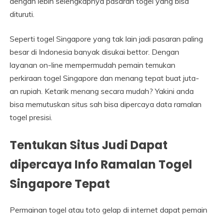
dengan lebih selengkapnya pasaran togel yang bisa
dituruti.
Seperti togel Singapore yang tak lain jadi pasaran paling
besar di Indonesia banyak disukai bettor. Dengan
layanan on-line mempermudah pemain temukan
perkiraan togel Singapore dan menang tepat buat juta-
an rupiah. Ketarik menang secara mudah? Yakini anda
bisa memutuskan situs sah bisa dipercaya data ramalan
togel presisi.
Tentukan Situs Judi Dapat
dipercaya Info Ramalan Togel
Singapore Tepat
Permainan togel atau toto gelap di internet dapat pemain