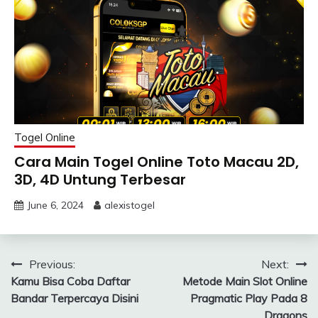
Togel Online
Cara Main Togel Online Toto Macau 2D,
3D, 4D Untung Terbesar
June 6, 2024
alexistogel
Post
Previous:
Next:
Kamu Bisa Coba Daftar
Metode Main Slot Online
navigation
Bandar Terpercaya Disini
Pragmatic Play Pada 8
Dragons