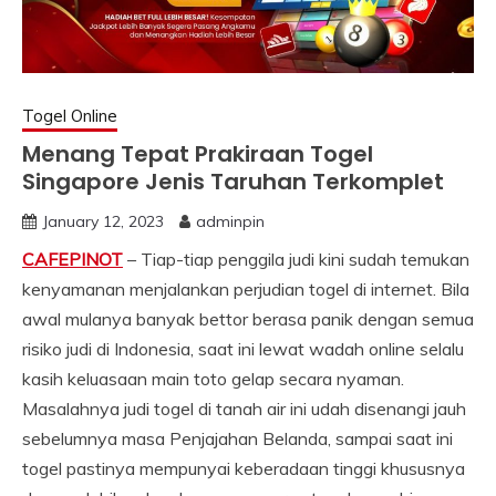
Togel Online
Menang Tepat Prakiraan Togel
Singapore Jenis Taruhan Terkomplet
January 12, 2023
adminpin
CAFEPINOT
– Tiap-tiap penggila judi kini sudah temukan
kenyamanan menjalankan perjudian togel di internet. Bila
awal mulanya banyak bettor berasa panik dengan semua
risiko judi di Indonesia, saat ini lewat wadah online selalu
kasih keluasaan main toto gelap secara nyaman.
Masalahnya judi togel di tanah air ini udah disenangi jauh
sebelumnya masa Penjajahan Belanda, sampai saat ini
togel pastinya mempunyai keberadaan tinggi khususnya