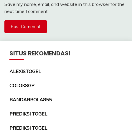
Save my name, email, and website in this browser for the
next time I comment.
SITUS REKOMENDASI
ALEXISTOGEL
COLOKSGP
BANDARBOLA855
PREDIKSI TOGEL
PREDIKSI TOGEL