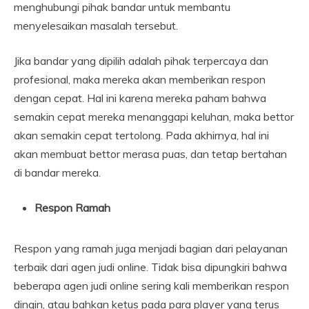
menghubungi pihak bandar untuk membantu
menyelesaikan masalah tersebut.
Jika bandar yang dipilih adalah pihak terpercaya dan
profesional, maka mereka akan memberikan respon
dengan cepat. Hal ini karena mereka paham bahwa
semakin cepat mereka menanggapi keluhan, maka bettor
akan semakin cepat tertolong. Pada akhirnya, hal ini
akan membuat bettor merasa puas, dan tetap bertahan
di bandar mereka.
Respon Ramah
Respon yang ramah juga menjadi bagian dari pelayanan
terbaik dari agen judi online. Tidak bisa dipungkiri bahwa
beberapa agen judi online sering kali memberikan respon
dingin, atau bahkan ketus pada para player yang terus