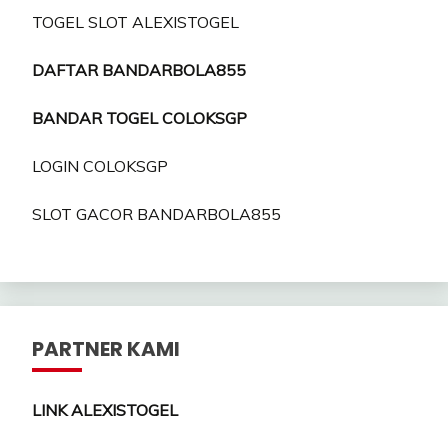
TOGEL SLOT ALEXISTOGEL
DAFTAR BANDARBOLA855
BANDAR TOGEL COLOKSGP
LOGIN COLOKSGP
SLOT GACOR BANDARBOLA855
PARTNER KAMI
LINK ALEXISTOGEL