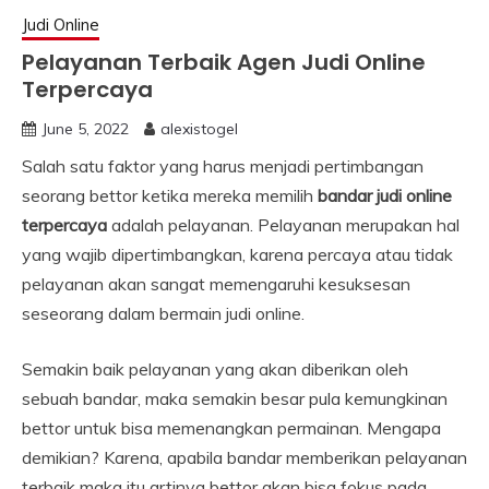
Judi Online
Pelayanan Terbaik Agen Judi Online
Terpercaya
June 5, 2022
alexistogel
Salah satu faktor yang harus menjadi pertimbangan
seorang bettor ketika mereka memilih
bandar judi online
terpercaya
adalah pelayanan. Pelayanan merupakan hal
yang wajib dipertimbangkan, karena percaya atau tidak
pelayanan akan sangat memengaruhi kesuksesan
seseorang dalam bermain judi online.
Semakin baik pelayanan yang akan diberikan oleh
sebuah bandar, maka semakin besar pula kemungkinan
bettor untuk bisa memenangkan permainan. Mengapa
demikian? Karena, apabila bandar memberikan pelayanan
terbaik maka itu artinya bettor akan bisa fokus pada