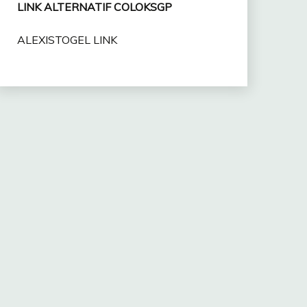
LINK ALTERNATIF COLOKSGP
ALEXISTOGEL LINK