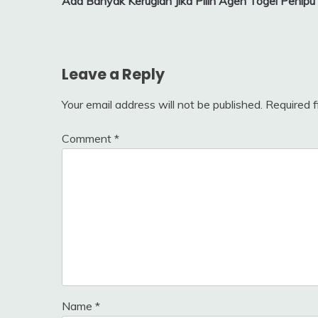
Ada Banyak Kerugian Jika Pilih Agen Togel Penipu
navigation
Leave a Reply
Your email address will not be published.
Required 
Comment
*
Name
*