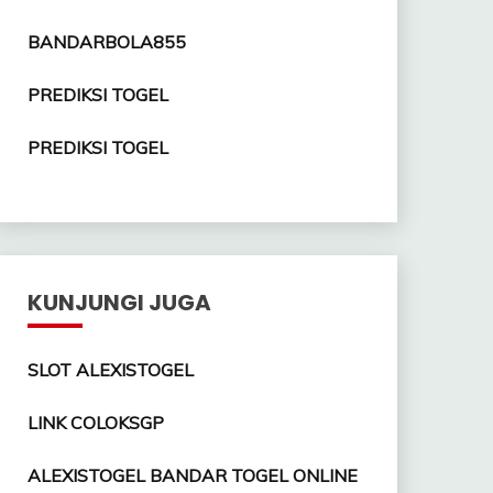
BANDARBOLA855
PREDIKSI TOGEL
PREDIKSI TOGEL
KUNJUNGI JUGA
SLOT ALEXISTOGEL
LINK COLOKSGP
ALEXISTOGEL BANDAR TOGEL ONLINE