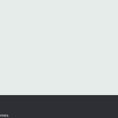
emes
.