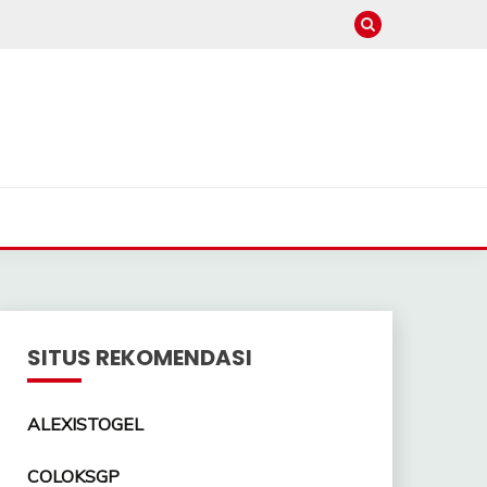
SITUS REKOMENDASI
ALEXISTOGEL
COLOKSGP