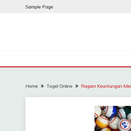
Skip
Sample Page
to
content
Home
Togel Online
Ragam Keuntungan Memi