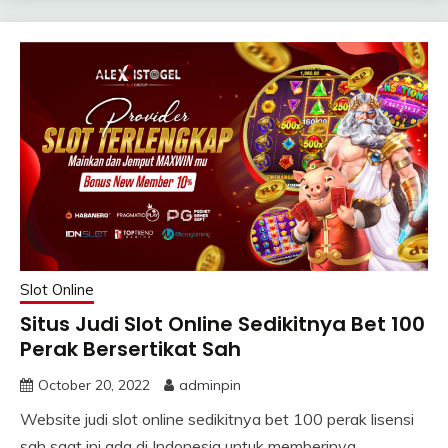
Slot Online
Situs Judi Slot Online Sedikitnya Bet 100
Perak Bersertikat Sah
October 20, 2022
adminpin
Website judi slot online sedikitnya bet 100 perak lisensi
sah saat ini ada di Indonesia untuk memberinya