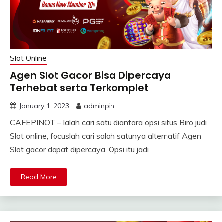
Slot Online
Agen Slot Gacor Bisa Dipercaya
Terhebat serta Terkomplet
January 1, 2023
adminpin
CAFEPINOT – Ialah cari satu diantara opsi situs Biro judi
Slot online, focuslah cari salah satunya alternatif Agen
Slot gacor dapat dipercaya. Opsi itu jadi
Read More