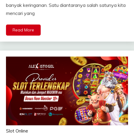
banyak keringanan. Satu diantaranya salah satunya kita
mencari yang
Read More
Slot Online