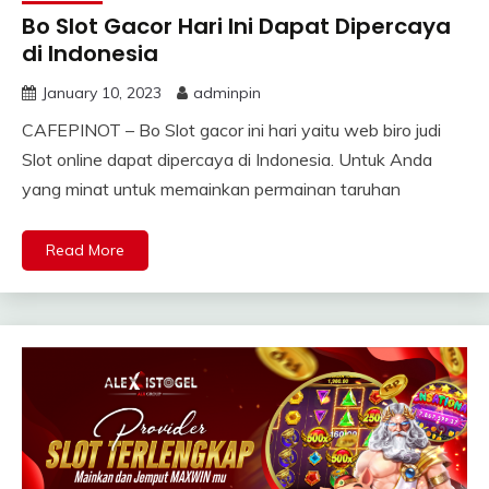
Bo Slot Gacor Hari Ini Dapat Dipercaya
di Indonesia
January 10, 2023
adminpin
CAFEPINOT – Bo Slot gacor ini hari yaitu web biro judi
Slot online dapat dipercaya di Indonesia. Untuk Anda
yang minat untuk memainkan permainan taruhan
Read More