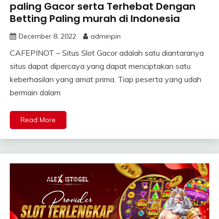
paling Gacor serta Terhebat Dengan
Betting Paling murah di Indonesia
December 8, 2022
adminpin
CAFEPINOT – Situs Slot Gacor adalah satu diantaranya
situs dapat dipercaya yang dapat menciptakan satu
keberhasilan yang amat prima. Tiap peserta yang udah
bermain dalam
Read More