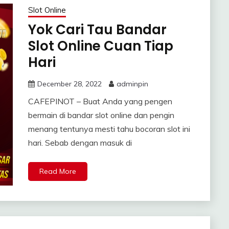
Slot Online
Yok Cari Tau Bandar
Slot Online Cuan Tiap
Hari
December 28, 2022
adminpin
CAFEPINOT – Buat Anda yang pengen
bermain di bandar slot online dan pengin
menang tentunya mesti tahu bocoran slot ini
hari. Sebab dengan masuk di
Read More