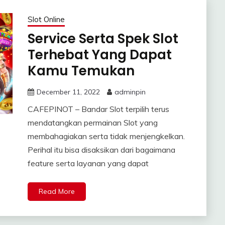
Slot Online
Service Serta Spek Slot
Terhebat Yang Dapat
Kamu Temukan
December 11, 2022
adminpin
CAFEPINOT – Bandar Slot terpilih terus
mendatangkan permainan Slot yang
membahagiakan serta tidak menjengkelkan.
Perihal itu bisa disaksikan dari bagaimana
feature serta layanan yang dapat
Read More