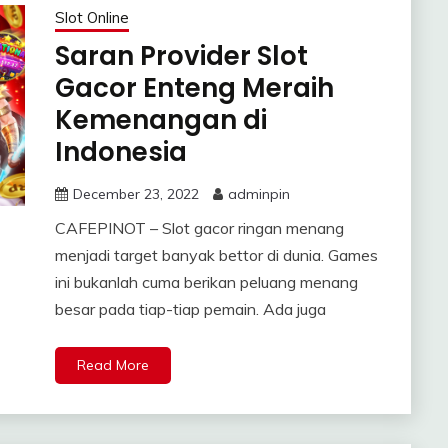
Slot Online
Saran Provider Slot
Gacor Enteng Meraih
Kemenangan di
Indonesia
December 23, 2022
adminpin
CAFEPINOT – Slot gacor ringan menang
menjadi target banyak bettor di dunia. Games
ini bukanlah cuma berikan peluang menang
besar pada tiap-tiap pemain. Ada juga
Read More