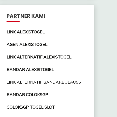
PARTNER KAMI
LINK ALEXISTOGEL
AGEN ALEXISTOGEL
LINK ALTERNATIF ALEXISTOGEL
BANDAR ALEXISTOGEL
LINK ALTERNATIF BANDARBOLA855
BANDAR COLOKSGP
COLOKSGP TOGEL SLOT