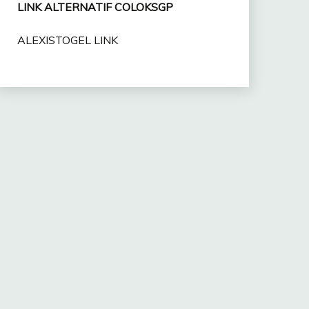
LINK ALTERNATIF COLOKSGP
ALEXISTOGEL LINK