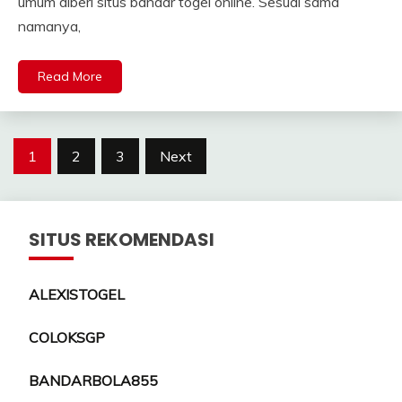
umum diberi situs bandar togel online. Sesuai sama
namanya,
Read More
Posts
1
2
3
Next
pagination
SITUS REKOMENDASI
ALEXISTOGEL
COLOKSGP
BANDARBOLA855