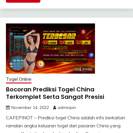
Togel Online
Bocoran Prediksi Togel China
Terkomplet Serta Sangat Presisi
November 14, 2022
adminpin
CAFEPINOT – Prediksi togel China adalah info berkaitan
ramalan angka keluaran togel dari pasaran China yang