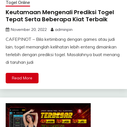
Togel Online
Keutamaan Mengenali Prediksi Togel
Tepat Serta Beberapa Kiat Terbaik
November 20, 2022
adminpin
CAFEPINOT – Bila ketimbang dengan games atau judi
lain, togel memanglah kelihatan lebih enteng dimainkan
terlebih dengan prediksi togel. Masalahnya buat menang
di taruhan judi
Read More