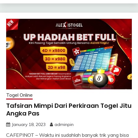
Togel Online
Tafsiran Mimpi Dari Perkiraan Togel Jitu
Angka Pas
January 18, 2023
adminpin
CAFEPINOT – Waktu ini sudahlah banyak trik yang bisa