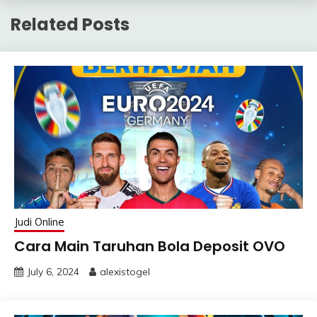
Related Posts
Judi Online
Cara Main Taruhan Bola Deposit OVO
July 6, 2024
alexistogel