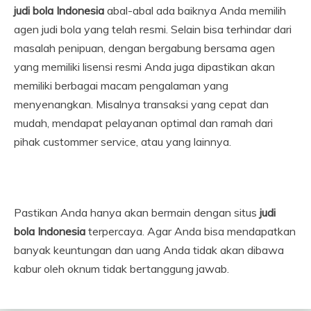
judi bola Indonesia
abal-abal ada baiknya Anda memilih
agen judi bola yang telah resmi. Selain bisa terhindar dari
masalah penipuan, dengan bergabung bersama agen
yang memiliki lisensi resmi Anda juga dipastikan akan
memiliki berbagai macam pengalaman yang
menyenangkan. Misalnya transaksi yang cepat dan
mudah, mendapat pelayanan optimal dan ramah dari
pihak custommer service, atau yang lainnya.
Pastikan Anda hanya akan bermain dengan situs
judi
bola Indonesia
terpercaya. Agar Anda bisa mendapatkan
banyak keuntungan dan uang Anda tidak akan dibawa
kabur oleh oknum tidak bertanggung jawab.