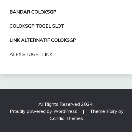
BANDAR COLOKSGP
COLOKSGP TOGEL SLOT
LINK ALTERNATIF COLOKSGP
ALEXISTOGEL LINK
All Rights Reserved 2024.
Proudly powered by WordPress
|
Theme: Fairy by
Candid Themes
.