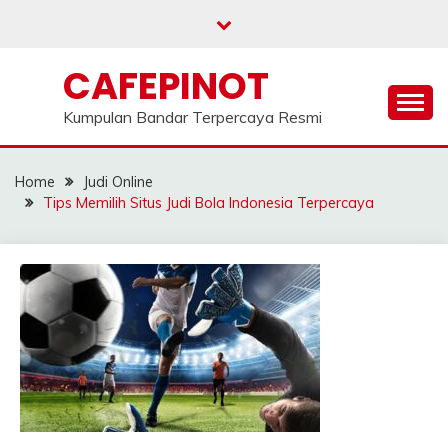
Skip
to
content
CAFEPINOT
Kumpulan Bandar Terpercaya Resmi
Home
Judi Online
Tips Memilih Situs Judi Bola Indonesia Terpercaya