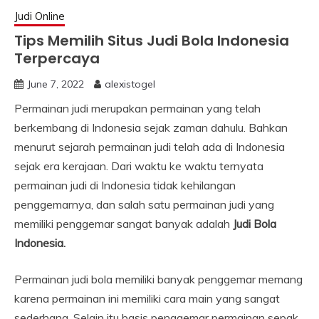
Judi Online
Tips Memilih Situs Judi Bola Indonesia
Terpercaya
June 7, 2022
alexistogel
Permainan judi merupakan permainan yang telah
berkembang di Indonesia sejak zaman dahulu. Bahkan
menurut sejarah permainan judi telah ada di Indonesia
sejak era kerajaan. Dari waktu ke waktu ternyata
permainan judi di Indonesia tidak kehilangan
penggemarnya, dan salah satu permainan judi yang
memiliki penggemar sangat banyak adalah
Judi Bola
Indonesia.
Permainan judi bola memiliki banyak penggemar memang
karena permainan ini memiliki cara main yang sangat
sederhana. Selain itu basis penggemar permainan sepak