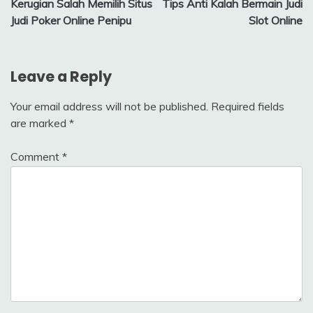
Kerugian Salah Memilih Situs
Tips Anti Kalah Bermain Judi
navigation
Judi Poker Online Penipu
Slot Online
Leave a Reply
Your email address will not be published.
Required fields
are marked
*
Comment
*