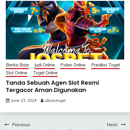
Berita Bola
Judi Online
Poker Online
Prediksi Togel
Slot Online
Togel Online
Tanda Sebuah Agen Slot Resmi
Tergacor Aman Digunakan
June 23, 2024
alexistogel
Post
Previous:
Next: