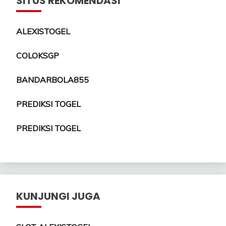
SITUS REKOMENDASI
ALEXISTOGEL
COLOKSGP
BANDARBOLA855
PREDIKSI TOGEL
PREDIKSI TOGEL
KUNJUNGI JUGA